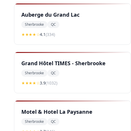
Auberge du Grand Lac
Sherbrooke
QC
★★★★
☆
4.1
(
334
)
Grand Hôtel TIMES - Sherbrooke
Sherbrooke
QC
★★★
★
☆
3.9
(
1032
)
Motel & Hotel La Paysanne
Sherbrooke
QC