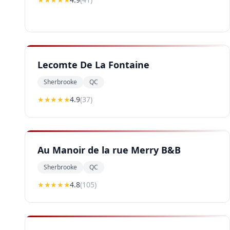
Lecomte De La Fontaine
Sherbrooke
QC
★★★★
★
4.9
(
37
)
Au Manoir de la rue Merry B&B
Sherbrooke
QC
★★★★
★
4.8
(
105
)