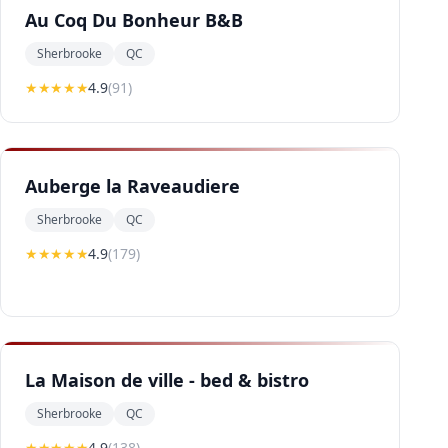
Au Coq Du Bonheur B&B
Sherbrooke
QC
★★★★
★
4.9
(
91
)
Auberge la Raveaudiere
Sherbrooke
QC
★★★★
★
4.9
(
179
)
La Maison de ville - bed & bistro
Sherbrooke
QC
★★★★
★
4.9
(
138
)