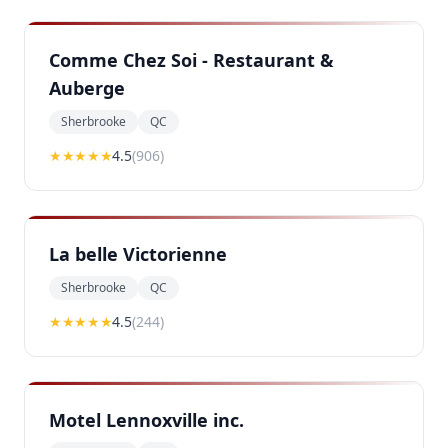
Comme Chez Soi - Restaurant &
Auberge
Sherbrooke
QC
★★★★
★
4.5
(
906
)
La belle Victorienne
Sherbrooke
QC
★★★★
★
4.5
(
244
)
Motel Lennoxville inc.