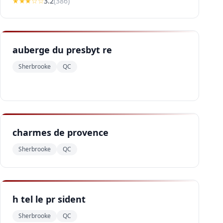
★★★
☆☆
3.2
(
386
)
auberge du presbyt re
Sherbrooke
QC
charmes de provence
Sherbrooke
QC
h tel le pr sident
Sherbrooke
QC