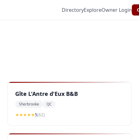
Directory
Explore
Owner Login
C
Gîte L'Antre d'Eux B&B
Sherbrooke
QC
★★★★★
5
(
62
)