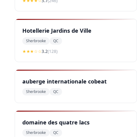
★★★
★
☆
3.7
(
246
)
Hotellerie Jardins de Ville
Sherbrooke
QC
★★★
☆☆
3.2
(
128
)
auberge internationale cobeat
Sherbrooke
QC
domaine des quatre lacs
Sherbrooke
QC