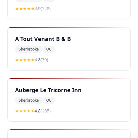
★★★★
★
4.9
(
128
)
A Tout Venant B & B
Sherbrooke
QC
★★★★
★
4.8
(
70
)
Auberge Le Tricorne Inn
Sherbrooke
QC
★★★★
★
4.8
(
135
)