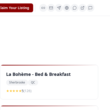
laim Your Listing
La Bohème - Bed & Breakfast
Sherbrooke
QC
★★★★★
5
(
126
)