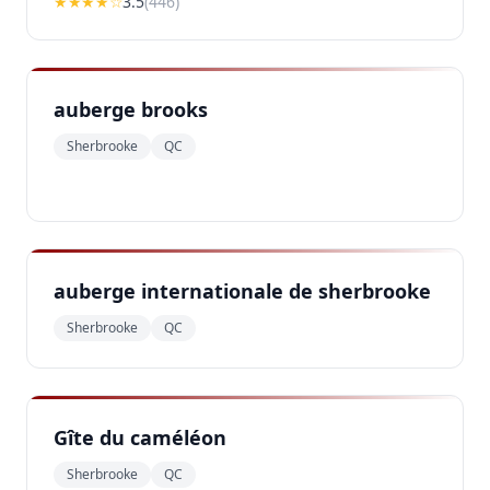
★★★
★
☆
3.5
(
446
)
auberge brooks
Sherbrooke
QC
auberge internationale de sherbrooke
Sherbrooke
QC
Gîte du caméléon
Sherbrooke
QC