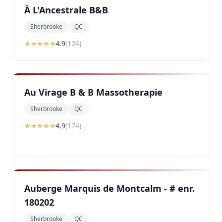
À L'Ancestrale B&B
Sherbrooke
QC
★★★★
★
4.9
(
124
)
Au Virage B & B Massotherapie
Sherbrooke
QC
★★★★
★
4.9
(
174
)
Auberge Marquis de Montcalm - # enr.
180202
Sherbrooke
QC