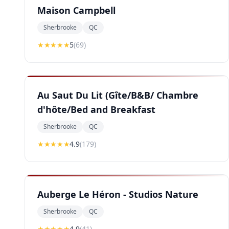
Maison Campbell
Sherbrooke
QC
★★★★★
5
(
69
)
Au Saut Du Lit (Gîte/B&B/ Chambre
d'hôte/Bed and Breakfast
Sherbrooke
QC
★★★★
★
4.9
(
179
)
Auberge Le Héron - Studios Nature
Sherbrooke
QC
★★★★
★
4.9
(
41
)