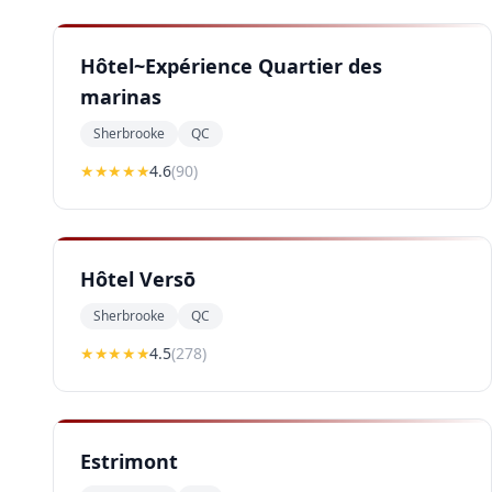
Hôtel~Expérience Quartier des
marinas
Sherbrooke
QC
★★★★
★
4.6
(
90
)
Hôtel Versō
Sherbrooke
QC
★★★★
★
4.5
(
278
)
Estrimont